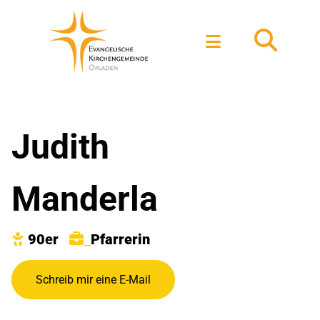
Judith
Manderla
90
e
r
Pfarr
erin

_
Schreib mir eine E-Mail