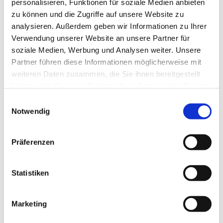
personalisieren, Funktionen für soziale Medien anbieten
zu können und die Zugriffe auf unsere Website zu
analysieren. Außerdem geben wir Informationen zu Ihrer
Verwendung unserer Website an unsere Partner für
soziale Medien, Werbung und Analysen weiter. Unsere
Partner führen diese Informationen möglicherweise mit
Arbeitskreise
weiteren Daten zusammen, die Sie ihnen bereitgestellt
Innengestaltung Bielertkirche
haben oder die sie im Rahmen Ihrer Nutzung der Dienste
gesammelt haben.
Einwilligungsauswahl
Notwendig
Präferenzen
Statistiken
Kirchenkreis
Mitgleid der Kreissynode
Marketing