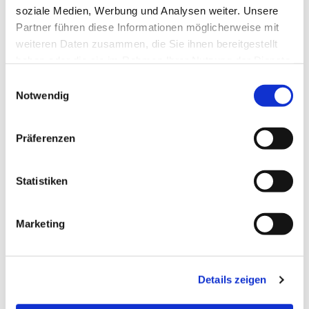
soziale Medien, Werbung und Analysen weiter. Unsere
Partner führen diese Informationen möglicherweise mit
weiteren Daten zusammen, die Sie ihnen bereitgestellt
haben oder die sie im Rahmen Ihrer Nutzung der Dienste
gesammelt haben.
Einwilligungsauswahl
Notwendig
Rückblick Tauffest
Präferenzen
An Christi Himmelfahrt haben wir unser Tauffest gefeiert!
Hier erfährst du, wie es war:
Statistiken
Marketing
Details zeigen