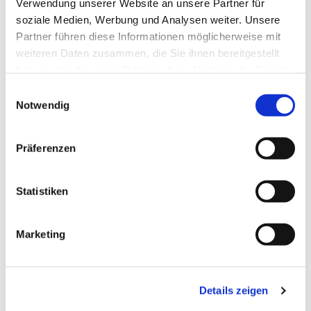
Verwendung unserer Website an unsere Partner für
soziale Medien, Werbung und Analysen weiter. Unsere
Partner führen diese Informationen möglicherweise mit
weiteren Daten zusammen, die Sie ihnen bereitgestellt
haben oder die sie im Rahmen Ihrer Nutzung der Dienste
gesammelt haben.
Einwilligungsauswahl
Notwendig
Präferenzen
Statistiken
EV. KIRCHENGEMEINDE OPLADEN
Bielertstr. 14
Marketing
51379 Leverkusen
02171 - 400 511 / 400
513
gemeindebuero@kirche-opladen.de
Details zeigen
Die Öffnungszeiten unseres Gemeindebüros sind